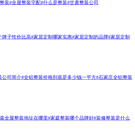
东整装
#全屋整装宅配
#什么是整装
#甘肃整装公司
个牌子性价比高
#家居定制哪家实惠
#家居定制的品牌
#家居定制
装公司简介
#全铝整装价格到底是多少钱一平方
#石家庄全铝整装
德嘉全屋整装地址在哪里
#家庭整装哪个品牌好
#装修整装是什么