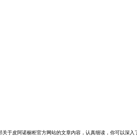
部关于皮阿诺橱柜官方网站的文章内容，认真细读，你可以深入