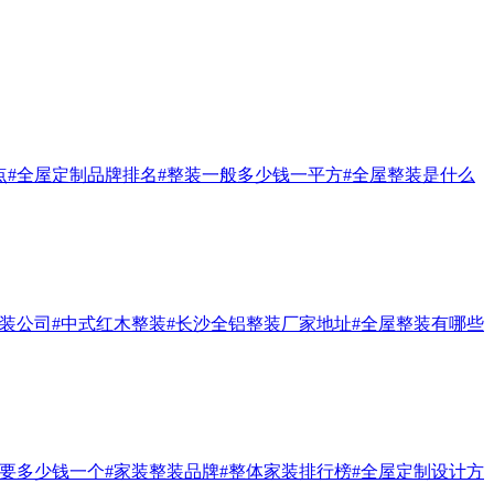
点
#全屋定制品牌排名
#整装一般多少钱一平方
#全屋整装是什么
整装公司
#中式红木整装
#长沙全铝整装厂家地址
#全屋整装有哪些
般要多少钱一个
#家装整装品牌
#整体家装排行榜
#全屋定制设计方