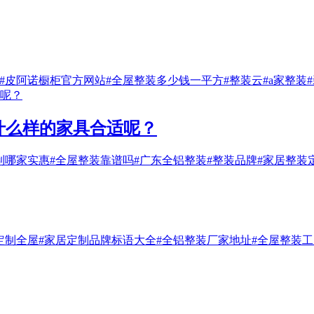
#皮阿诺橱柜官方网站
#全屋整装多少钱一平方
#整装云
#a家整装
什么样的家具合适呢？
制哪家实惠
#全屋整装靠谱吗
#广东全铝整装
#整装品牌
#家居整装
定制全屋
#家居定制品牌标语大全
#全铝整装厂家地址
#全屋整装