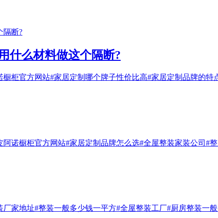
用什么材料做这个隔断?
诺橱柜官方网站
#家居定制哪个牌子性价比高
#家居定制品牌的特
皮阿诺橱柜官方网站
#家居定制品牌怎么选
#全屋整装家装公司
#
装厂家地址
#整装一般多少钱一平方
#全屋整装工厂
#厨房整装一