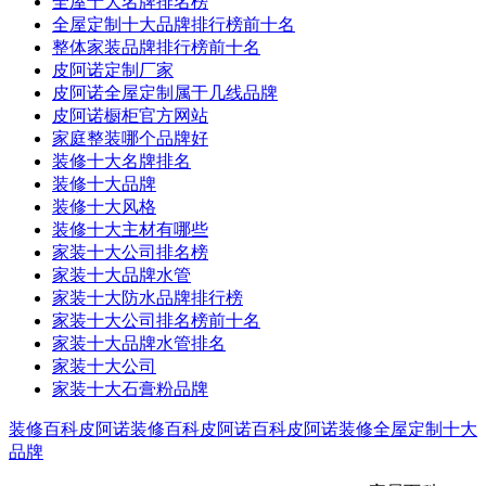
全屋十大名牌排名榜
全屋定制十大品牌排行榜前十名
整体家装品牌排行榜前十名
皮阿诺定制厂家
皮阿诺全屋定制属于几线品牌
皮阿诺橱柜官方网站
家庭整装哪个品牌好
装修十大名牌排名
装修十大品牌
装修十大风格
装修十大主材有哪些
家装十大公司排名榜
家装十大品牌水管
家装十大防水品牌排行榜
家装十大公司排名榜前十名
家装十大品牌水管排名
家装十大公司
家装十大石膏粉品牌
装修百科
皮阿诺装修百科
皮阿诺百科
皮阿诺装修
全屋定制十大
品牌