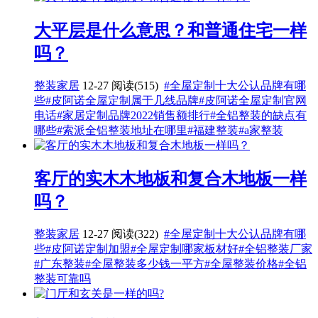
大平层是什么意思？和普通住宅一样
吗？
整装家居
12-27
阅读(515)
#全屋定制十大公认品牌有哪
些
#皮阿诺全屋定制属于几线品牌
#皮阿诺全屋定制官网
电话
#家居定制品牌2022销售额排行
#全铝整装的缺点有
哪些
#索派全铝整装地址在哪里
#福建整装
#a家整装
客厅的实木木地板和复合木地板一样
吗？
整装家居
12-27
阅读(322)
#全屋定制十大公认品牌有哪
些
#皮阿诺定制加盟
#全屋定制哪家板材好
#全铝整装厂家
#广东整装
#全屋整装多少钱一平方
#全屋整装价格
#全铝
整装可靠吗