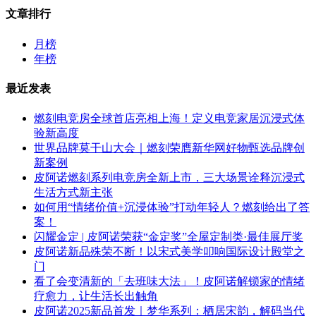
文章排行
月榜
年榜
最近发表
燃刻电竞房全球首店亮相上海！定义电竞家居沉浸式体
验新高度
世界品牌莫干山大会｜燃刻荣膺新华网好物甄选品牌创
新案例
皮阿诺燃刻系列电竞房全新上市，三大场景诠释沉浸式
生活方式新主张
如何用“情绪价值+沉浸体验”打动年轻人？燃刻给出了答
案！
闪耀金定 | 皮阿诺荣获“金定奖”全屋定制类·最佳展厅奖
皮阿诺新品殊荣不断！以宋式美学叩响国际设计殿堂之
门
看了会变清新的「去班味大法」！皮阿诺解锁家的情绪
疗愈力，让生活长出触角
皮阿诺2025新品首发｜梦华系列：栖居宋韵，解码当代