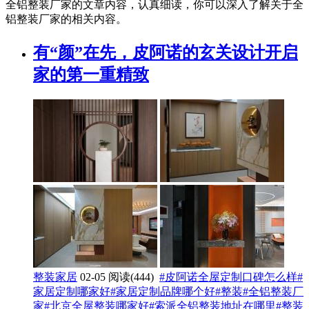
全铝整装厂家的文章内容，认真细读，你可以深入了解关于全
铝整装厂家的相关内容。
有“颜”在先，皮阿诺的玄关设计开启
家的第一重精致
整装家居
02-05
阅读(444)
#皮阿诺全屋定制口碑怎么样
#
家居定制哪家好
#家居定制品牌哪个好
#整装
#全铝整装厂
家
#北京全屋整装哪家好
#索派全铝整装地址在哪里
#整装