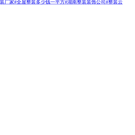
整装厂家
#全屋整装多少钱一平方
#湖南整装装饰公司
#整装云