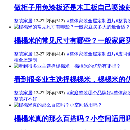
做柜子用免漆板还是木工板自己喷漆好
整装家居
12-27
阅读(512)
#整体家装全屋定制图片
#整装
榻榻米的常见尺寸有哪些？一般家庭
整装家居
12-27
阅读(414)
#整体家装全屋定制图片
#皮阿
柜全屋定制
看到很多业主选择榻榻米，榻榻米的
整装家居
12-27
阅读(363)
#家庭整装哪个品牌好
#整体家
整装好不好
榻榻米真的那么百搭吗？小空间适用