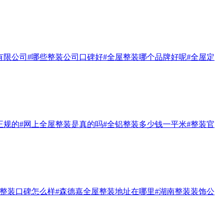
有限公司
#哪些整装公司口碑好
#全屋整装哪个品牌好呢
#全屋定
正规的
#网上全屋整装是真的吗
#全铝整装多少钱一平米
#整装官
#整装口碑怎么样
#森德嘉全屋整装地址在哪里
#湖南整装装饰公