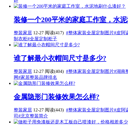
好
装修一个200平米的家庭工作室，水
整装家居
12-27
阅读(417)
#整体家装全屋定制图片
#皮阿
制衣柜
#全屋定制柜子
谁了解最小衣帽间尺寸是多少?
整装家居
12-27
阅读(404)
#整体家装全屋定制图片
#湖南
网
#家居整装品牌排名
金属隐形门装修效果怎么样?
整装家居
12-27
阅读(443)
#整体家装全屋定制图片
#皮阿
司
#北京整装简介