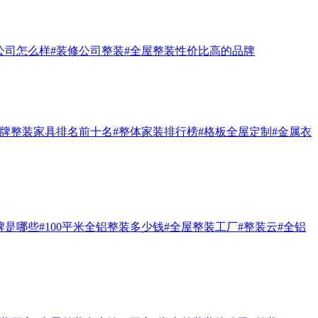
公司怎么样
#装修公司整装
#全屋整装性价比高的品牌
品牌整装家具排名前十名
#整体家装排行榜
#格板全屋定制
#金属衣
牌是哪些
#100平米全铝整装多少钱
#全屋整装工厂
#整装云
#全铝