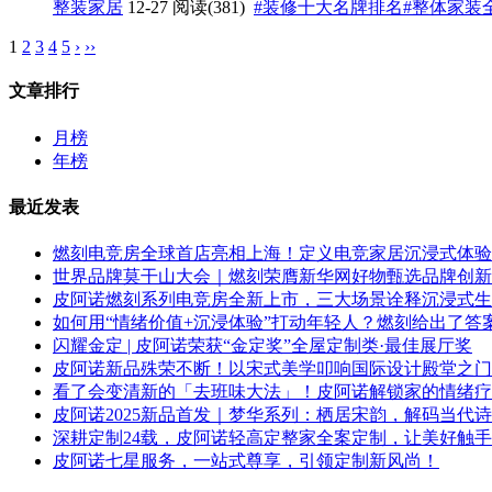
整装家居
12-27
阅读(381)
#装修十大名牌排名
#整体家装
1
2
3
4
5
›
››
文章排行
月榜
年榜
最近发表
燃刻电竞房全球首店亮相上海！定义电竞家居沉浸式体验
世界品牌莫干山大会｜燃刻荣膺新华网好物甄选品牌创新
皮阿诺燃刻系列电竞房全新上市，三大场景诠释沉浸式生
如何用“情绪价值+沉浸体验”打动年轻人？燃刻给出了答
闪耀金定 | 皮阿诺荣获“金定奖”全屋定制类·最佳展厅奖
皮阿诺新品殊荣不断！以宋式美学叩响国际设计殿堂之门
看了会变清新的「去班味大法」！皮阿诺解锁家的情绪疗
皮阿诺2025新品首发｜梦华系列：栖居宋韵，解码当代
深耕定制24载，皮阿诺轻高定整家全案定制，让美好触
皮阿诺七星服务，一站式尊享，引领定制新风尚！