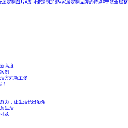
全屋定制图片
#皮阿诺定制加盟
#家居定制品牌的特点
#宁波全屋
新高度
案例
活方式新主张
案！
愈力，让生活长出触角
诗意生活
手可及