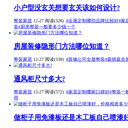
小户型没玄关想要玄关该如何设计?
整装家居
12-27
阅读(328)
#全屋定制哪些品牌比较好
#家
装
#厨房整装一般要多少钱一个
房屋装修隐形门方法哪位知道？
整装家居
12-27
阅读(338)
#装修公司全屋整装
#森德嘉全
通风柜尺寸多大?
整装家居
12-27
阅读(572)
#家居定制哪家口碑好
#整装一
用
做柜子用免漆板还是木工板自己喷漆好