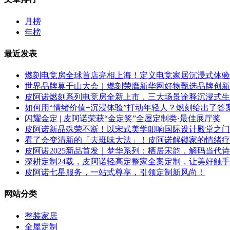
月榜
年榜
最近发表
燃刻电竞房全球首店亮相上海！定义电竞家居沉浸式体验
世界品牌莫干山大会｜燃刻荣膺新华网好物甄选品牌创新
皮阿诺燃刻系列电竞房全新上市，三大场景诠释沉浸式生
如何用“情绪价值+沉浸体验”打动年轻人？燃刻给出了答
闪耀金定 | 皮阿诺荣获“金定奖”全屋定制类·最佳展厅奖
皮阿诺新品殊荣不断！以宋式美学叩响国际设计殿堂之门
看了会变清新的「去班味大法」！皮阿诺解锁家的情绪疗
皮阿诺2025新品首发｜梦华系列：栖居宋韵，解码当代
深耕定制24载，皮阿诺轻高定整家全案定制，让美好触
皮阿诺七星服务，一站式尊享，引领定制新风尚！
网站分类
整装家居
全屋定制