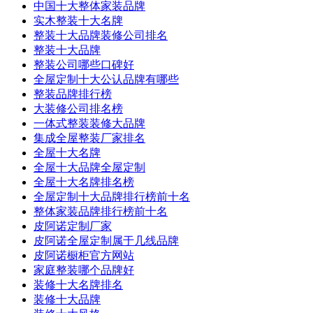
中国十大整体家装品牌
实木整装十大名牌
整装十大品牌装修公司排名
整装十大品牌
整装公司哪些口碑好
全屋定制十大公认品牌有哪些
整装品牌排行榜
大装修公司排名榜
一体式整装装修大品牌
集成全屋整装厂家排名
全屋十大名牌
全屋十大品牌全屋定制
全屋十大名牌排名榜
全屋定制十大品牌排行榜前十名
整体家装品牌排行榜前十名
皮阿诺定制厂家
皮阿诺全屋定制属于几线品牌
皮阿诺橱柜官方网站
家庭整装哪个品牌好
装修十大名牌排名
装修十大品牌