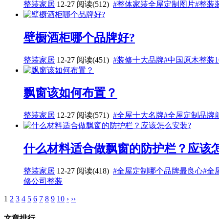
整装家居
12-27
阅读(512)
#整体家装全屋定制图片
#整装
壁橱酒柜哪个品牌好?
整装家居
12-27
阅读(451)
#装修十大品牌
#中国原木整装1
飘窗该如何布置？
整装家居
12-27
阅读(571)
#全屋十大名牌
#全屋定制品牌前
什么材料适合做飘窗的防护栏？应该怎
整装家居
12-27
阅读(418)
#全屋定制哪个品牌最良心
#全
修公司整装
1
2
3
4
5
6
7
8
9
10
›
››
文章排行