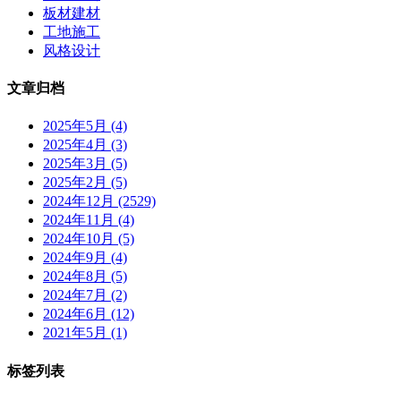
板材建材
工地施工
风格设计
文章归档
2025年5月 (4)
2025年4月 (3)
2025年3月 (5)
2025年2月 (5)
2024年12月 (2529)
2024年11月 (4)
2024年10月 (5)
2024年9月 (4)
2024年8月 (5)
2024年7月 (2)
2024年6月 (12)
2021年5月 (1)
标签列表