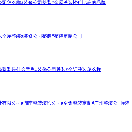
公司怎么样
#装修公司整装
#全屋整装性价比高的品牌
式全屋整装
#装修公司整装
#整装定制公司
修整装是什么意思
#装修公司整装
#全铝整装怎么样
计有限公司
#湖南整装装饰公司
#全铝整装定制
#广州整装公司
#装