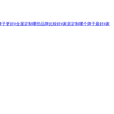
牌子更好
#全屋定制哪些品牌比较好
#家居定制哪个牌子最好
#家