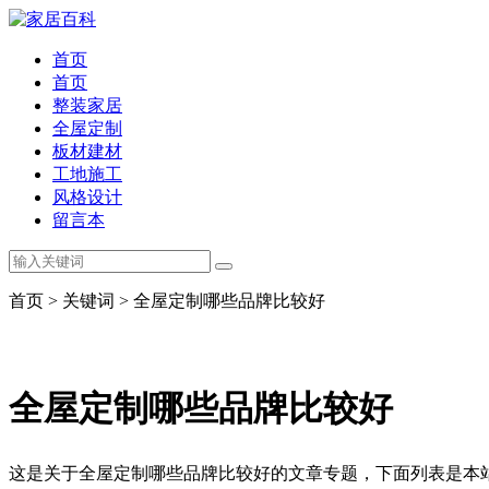
首页
首页
整装家居
全屋定制
板材建材
工地施工
风格设计
留言本
首页 > 关键词 > 全屋定制哪些品牌比较好
全屋定制哪些品牌比较好
这是关于全屋定制哪些品牌比较好的文章专题，下面列表是本