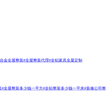
铝合金全屋整装
#全屋整装代理
#全铝家具全屋定制
装
#全屋整装多少钱一平方
#全铝整装多少钱一平米
#装修公司整