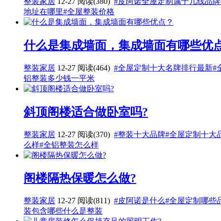
整装家居
12-27
阅读(380)
#皮阿诺全屋定制属于几线品牌
地址在哪里
#全屋整装价格
什么是集成墙面，集成墙面有哪些优
整装家居
12-27
阅读(464)
#全屋定制十大名牌排行最新
#
铝整装多少钱一平米
斜顶阁楼适合做卧室吗?
整装家居
12-27
阅读(370)
#整装十大品牌
#全屋定制十大
么样
#全铝整装怎么样
阁楼隔热保暖怎么做?
整装家居
12-27
阅读(811)
#皮阿诺是什么
#全屋定制哪些
装包含哪些什么是整装