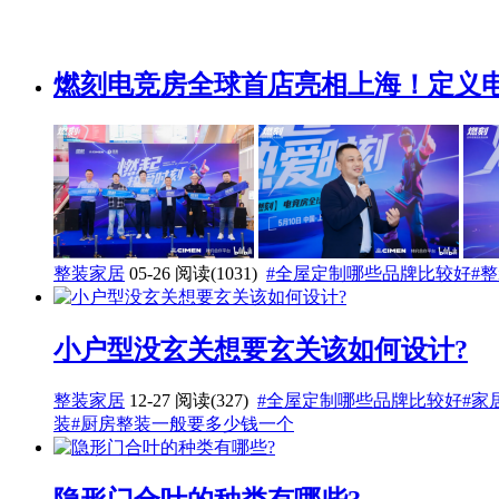
燃刻电竞房全球首店亮相上海！定义
整装家居
05-26
阅读(1031)
#全屋定制哪些品牌比较好
#
小户型没玄关想要玄关该如何设计?
整装家居
12-27
阅读(327)
#全屋定制哪些品牌比较好
#家
装
#厨房整装一般要多少钱一个