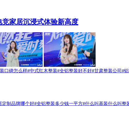
电竞家居沉浸式体验新高度
整装口碑怎么样
#中式红木整装
#全铝整装好不好
#甘肃整装公司
#
居定制品牌哪个好
#全铝整装多少钱一平方
#什么叫基装什么叫整