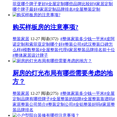
菲亚哪个牌子更好
#全屋定制哪些品牌比较好
#家居定制
哪个牌子最好
#家居定制品牌排名
#全屋整装定制
购买样板房的注意事项?
整装家居
12-27
阅读(372)
#整体家装多少钱一平米
#皮阿
诺定制和索菲亚定制哪个好
#整装公司
#武汉整装口碑怎
么样
#模数整装
#全屋整装代理
#家居整装品牌排名前十位
#整体家居设计牌子
厨房的灯光布局有哪些需要考虑的地
方？
整装家居
12-27
阅读(275)
#整体家装多少钱一平米
#全屋
定制品牌有哪些牌子
#全屋整装的陷阱
#全屋整装靠谱吗
#
家居整装公司简介
#整装定制公司
#全铝整装好吗
#家居整
装品牌排名