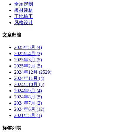
全屋定制
板材建材
工地施工
风格设计
文章归档
2025年5月 (4)
2025年4月 (3)
2025年3月 (5)
2025年2月 (5)
2024年12月 (2529)
2024年11月 (4)
2024年10月 (5)
2024年9月 (4)
2024年8月 (5)
2024年7月 (2)
2024年6月 (12)
2021年5月 (1)
标签列表