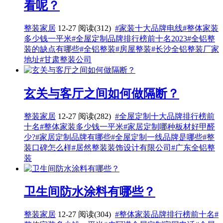
看呢？
整装家居
12-27
阅读(312)
#家装十大品牌电线
#整体家装
多少钱一平米
#全屋定制品牌排行榜前十名2023
#全铝整
装的缺点有哪些
#全铝整装
#房屋整装
#长沙全铝整装厂家
地址
#甘肃整装公司
玄关与客厅之间如何做隔断？
整装家居
12-27
阅读(282)
#全屋定制十大品牌排行榜前
十名
#整体家装多少钱一平米
#家居定制哪种板材好甲醛
少?
#家居定制品牌有哪些
#全屋定制一线品牌是哪些
#整
装口碑怎么样
#居然整装装饰设计有限公司
#广东全铝整
装
卫生间防水涂料有哪些？
整装家居
12-27
阅读(304)
#整体家装品牌排行榜前十名
#