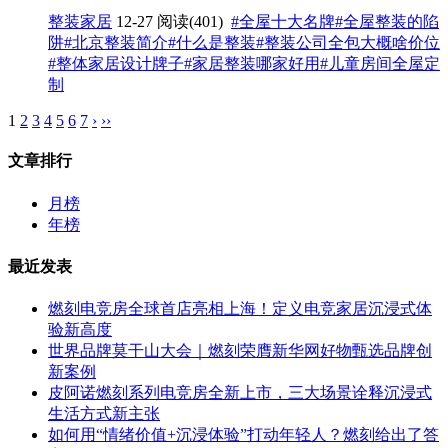
整装家居
12-27
阅读(401)
#全屋十大名牌
#全屋整装的陷
阱
#北京整装简介
#什么是整装
#整装公司全包大概啥价位
#整体家居设计牌子
#家居整装哪家好用
#儿童房间全屋定
制
1
2
3
4
5
6
7
›
››
文章排行
月榜
年榜
最近发表
燃刻电竞房全球首店亮相上海！定义电竞家居沉浸式体
验新高度
世界品牌莫干山大会｜燃刻荣膺新华网好物甄选品牌创
新案例
皮阿诺燃刻系列电竞房全新上市，三大场景诠释沉浸式
生活方式新主张
如何用“情绪价值+沉浸体验”打动年轻人？燃刻给出了答