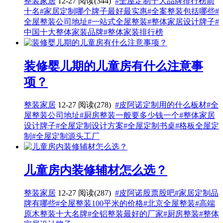
整装家居
12-27
阅读(344)
#全屋定制十大品牌排行榜前
十名
#家居定制哪个牌子最好最实惠
#全案整装包括哪些
#
全屋整装公司地址
#一站式全屋整装
#整体家居设计牌子
#
中国十大整体家装品牌
#整体家装排行榜
装修婴儿期的儿童房有什么注意事
项？
整装家居
12-27
阅读(278)
#皮阿诺定制用的什么板材
#全
屋整装公司地址
#厨房整装一般要多少钱一个
#整体家居
设计牌子
#全屋定制设计方案
#全屋定制书桌
#格板全屋定
制
#全屋定制源头工厂
儿童房内装修辅材怎么选？
整装家居
12-27
阅读(287)
#皮阿诺股票股吧
#家居定制品
牌有哪些
#全屋整装100平米的价格
#北京全屋整装
#高端
原木整装十大名牌
#全铝整装最好的厂家
#厨房整装
#整体