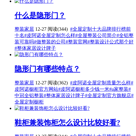
什么是隐形门？
整装家居
12-27
阅读(344)
#全屋定制十大品牌排行榜前
十名
#皮阿诺全屋定制怎么样
#全屋整装公司简介
#全铝整
装可靠吗
#做整装的公司
#整装官网
#整装设计公式那个好
#整体家居设计牌子
隐形门有哪些特点？
整装家居
12-27
阅读(362)
#皮阿诺全屋定制质量怎么样
#
皮阿诺橱柜官方网站
#皮阿诺橱柜多少钱一米
#a家整装
#
中冠全铝整装
#整体家居设计牌子
#全屋定制官方旗舰店
#
全屋定制橱柜
鞋柜兼装饰柜怎么设计比较好看?