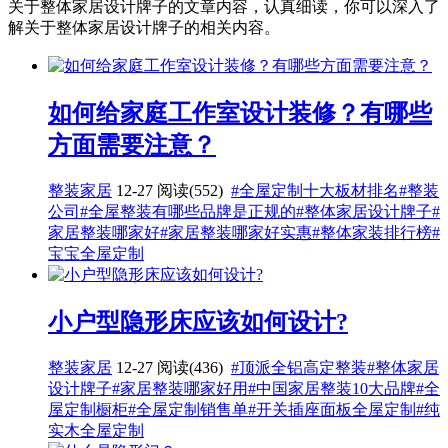
关于整体家居设计牌子的文章内容，认真细读，你可以深入了
解关于整体家居设计牌子的相关内容。
如何给家庭工作室设计装修？有哪些
方面需要注意？
整装家居
12-27
阅读(552)
#全屋定制十大板材排名
#整装
公司
#全屋整装有哪些品牌是正规的
#整体家居设计牌子
#
家居整装哪家好
#家居整装哪家好实惠
#整体家装排行榜
#
宝宝全屋定制
小户型隐形床应该如何设计?
整装家居
12-27
阅读(436)
#顶派全铝高定整装
#整体家居
设计牌子
#家居整装哪家好用
#中国家居整装10大品牌
#全
屋定制橱柜
#全屋定制销售单
#开关插座面板全屋定制
#纯
实木全屋定制