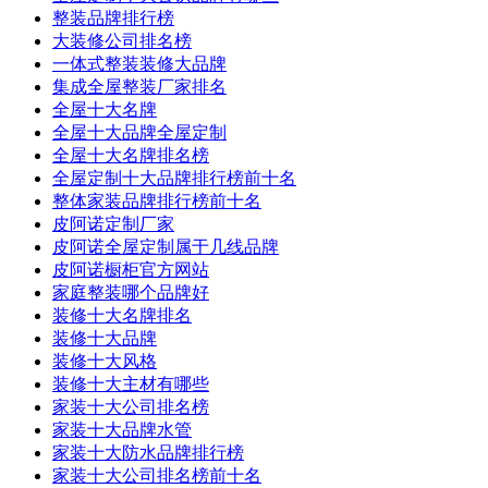
整装品牌排行榜
大装修公司排名榜
一体式整装装修大品牌
集成全屋整装厂家排名
全屋十大名牌
全屋十大品牌全屋定制
全屋十大名牌排名榜
全屋定制十大品牌排行榜前十名
整体家装品牌排行榜前十名
皮阿诺定制厂家
皮阿诺全屋定制属于几线品牌
皮阿诺橱柜官方网站
家庭整装哪个品牌好
装修十大名牌排名
装修十大品牌
装修十大风格
装修十大主材有哪些
家装十大公司排名榜
家装十大品牌水管
家装十大防水品牌排行榜
家装十大公司排名榜前十名