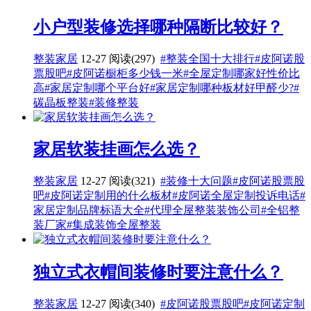
小户型装修选择哪种隔断比较好？
整装家居
12-27
阅读(297)
#整装全国十大排行
#皮阿诺股
票股吧
#皮阿诺橱柜多少钱一米
#全屋定制哪家好性价比
高
#家居定制哪个平台好
#家居定制哪种板材好甲醛少?
#
碳晶板整装
#装修整装
家居软装挂画怎么选？
整装家居
12-27
阅读(321)
#装修十大问题
#皮阿诺股票股
吧
#皮阿诺定制用的什么板材
#皮阿诺全屋定制投诉电话
#
家居定制品牌标语大全
#代理全屋整装装饰公司
#全铝整
装厂家
#集成装饰全屋整装
独立式衣帽间装修时要注意什么？
整装家居
12-27
阅读(340)
#皮阿诺股票股吧
#皮阿诺定制