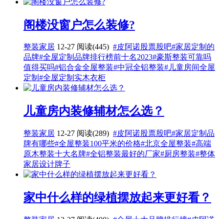
阁楼没窗户怎么装修?
整装家居
12-27
阅读(445)
#皮阿诺股票股吧
#家居定制的
品牌
#全屋定制品牌排行榜前十名2023
#豪斯整装可靠吗
值得买吗
#铝合金全屋整装
#中冠全铝整装
#儿童房间全屋
定制
#全屋定制实木衣柜
儿童房内装修辅材怎么选？
整装家居
12-27
阅读(289)
#皮阿诺股票股吧
#家居定制品
牌有哪些
#全屋整装100平米的价格
#北京全屋整装
#高端
原木整装十大名牌
#全铝整装最好的厂家
#厨房整装
#整体
家居设计牌子
家中什么样的绿植摆放起来更好看？