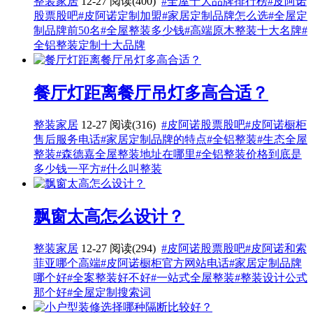
整装家居
12-27
阅读(400)
#全屋十大品牌排行榜
#皮阿诺
股票股吧
#皮阿诺定制加盟
#家居定制品牌怎么选
#全屋定
制品牌前50名
#全屋整装多少钱
#高端原木整装十大名牌
#
全铝整装定制十大品牌
餐厅灯距离餐厅吊灯多高合适？
整装家居
12-27
阅读(316)
#皮阿诺股票股吧
#皮阿诺橱柜
售后服务电话
#家居定制品牌的特点
#全铝整装
#生态全屋
整装
#森德嘉全屋整装地址在哪里
#全铝整装价格到底是
多少钱一平方
#什么叫整装
飘窗太高怎么设计？
整装家居
12-27
阅读(294)
#皮阿诺股票股吧
#皮阿诺和索
菲亚哪个高端
#皮阿诺橱柜官方网站电话
#家居定制品牌
哪个好
#全案整装好不好
#一站式全屋整装
#整装设计公式
那个好
#全屋定制搜索词