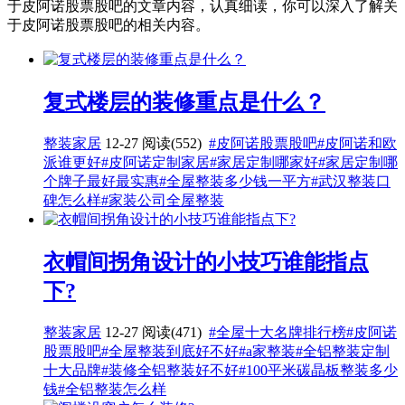
于皮阿诺股票股吧的文章内容，认真细读，你可以深入了解关
于皮阿诺股票股吧的相关内容。
复式楼层的装修重点是什么？
整装家居
12-27
阅读(552)
#皮阿诺股票股吧
#皮阿诺和欧
派谁更好
#皮阿诺定制家居
#家居定制哪家好
#家居定制哪
个牌子最好最实惠
#全屋整装多少钱一平方
#武汉整装口
碑怎么样
#家装公司全屋整装
衣帽间拐角设计的小技巧谁能指点
下?
整装家居
12-27
阅读(471)
#全屋十大名牌排行榜
#皮阿诺
股票股吧
#全屋整装到底好不好
#a家整装
#全铝整装定制
十大品牌
#装修全铝整装好不好
#100平米碳晶板整装多少
钱
#全铝整装怎么样