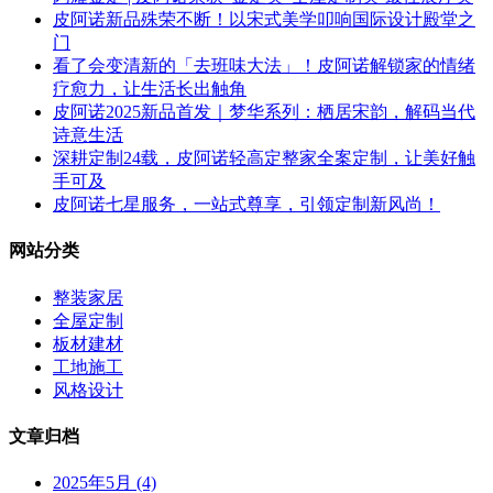
皮阿诺新品殊荣不断！以宋式美学叩响国际设计殿堂之
门
看了会变清新的「去班味大法」！皮阿诺解锁家的情绪
疗愈力，让生活长出触角
皮阿诺2025新品首发｜梦华系列：栖居宋韵，解码当代
诗意生活
深耕定制24载，皮阿诺轻高定整家全案定制，让美好触
手可及
皮阿诺七星服务，一站式尊享，引领定制新风尚！
网站分类
整装家居
全屋定制
板材建材
工地施工
风格设计
文章归档
2025年5月 (4)