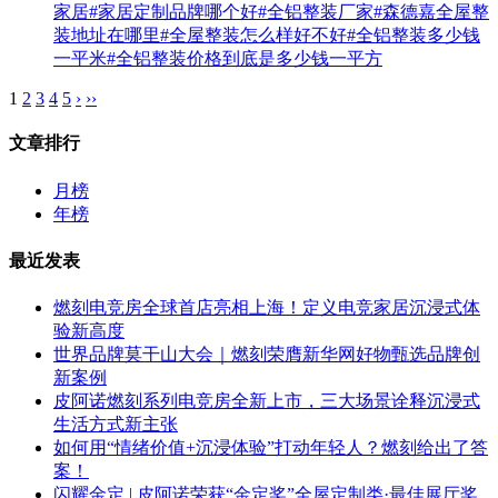
家居
#家居定制品牌哪个好
#全铝整装厂家
#森德嘉全屋整
装地址在哪里
#全屋整装怎么样好不好
#全铝整装多少钱
一平米
#全铝整装价格到底是多少钱一平方
1
2
3
4
5
›
››
文章排行
月榜
年榜
最近发表
燃刻电竞房全球首店亮相上海！定义电竞家居沉浸式体
验新高度
世界品牌莫干山大会｜燃刻荣膺新华网好物甄选品牌创
新案例
皮阿诺燃刻系列电竞房全新上市，三大场景诠释沉浸式
生活方式新主张
如何用“情绪价值+沉浸体验”打动年轻人？燃刻给出了答
案！
闪耀金定 | 皮阿诺荣获“金定奖”全屋定制类·最佳展厅奖