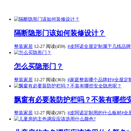
隔断隐形门该如何装修设计？
整装家居
12-27
阅读(459)
#皮阿诺全屋定制属于几线品牌
怎么买隐形门？
整装家居
12-27
阅读(363)
#家庭整装哪个品牌好
#全屋定
飘窗有必要装防护栏吗？不装有哪些
整装家居
12-27
阅读(287)
#皮阿诺定制用的什么板材
#全