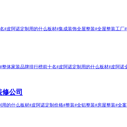
名
#皮阿诺定制用的什么板材
#集成装饰全屋整装
#全屋整装工厂
#整体家装品牌排行榜前十名
#皮阿诺定制用的什么板材
#皮阿诺
装修公司
制用的什么板材
#皮阿诺定制价格
#整装
#全铝整装
#房屋整装
#全