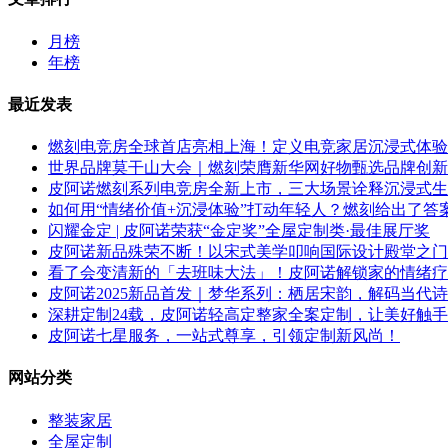
月榜
年榜
最近发表
燃刻电竞房全球首店亮相上海！定义电竞家居沉浸式体验
世界品牌莫干山大会｜燃刻荣膺新华网好物甄选品牌创新
皮阿诺燃刻系列电竞房全新上市，三大场景诠释沉浸式生
如何用“情绪价值+沉浸体验”打动年轻人？燃刻给出了答
闪耀金定 | 皮阿诺荣获“金定奖”全屋定制类·最佳展厅奖
皮阿诺新品殊荣不断！以宋式美学叩响国际设计殿堂之门
看了会变清新的「去班味大法」！皮阿诺解锁家的情绪疗
皮阿诺2025新品首发｜梦华系列：栖居宋韵，解码当代
深耕定制24载，皮阿诺轻高定整家全案定制，让美好触
皮阿诺七星服务，一站式尊享，引领定制新风尚！
网站分类
整装家居
全屋定制