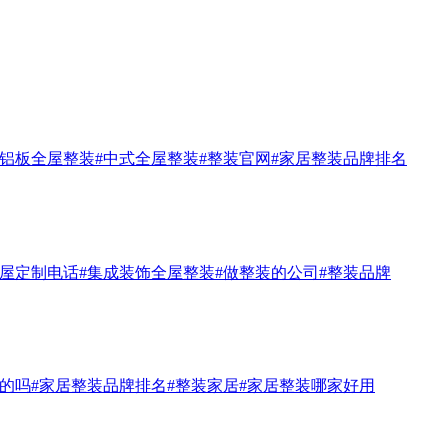
#铝板全屋整装
#中式全屋整装
#整装官网
#家居整装品牌排名
全屋定制电话
#集成装饰全屋整装
#做整装的公司
#整装品牌
真的吗
#家居整装品牌排名
#整装家居
#家居整装哪家好用