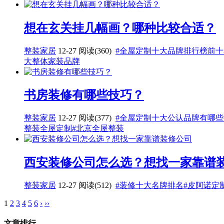
想在玄关挂几幅画？哪种比较合适？
整装家居
12-27
阅读(360)
#全屋定制十大品牌排行榜前十
大整体家装品牌
书房装修有哪些技巧？
整装家居
12-27
阅读(377)
#全屋定制十大公认品牌有哪些
整装全屋定制
#北京全屋整装
西安装修公司怎么选？想找一家靠谱
整装家居
12-27
阅读(512)
#装修十大名牌排名
#皮阿诺定
1
2
3
4
5
6
›
››
文章排行