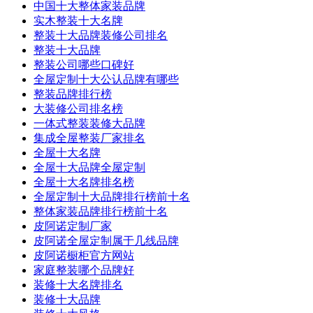
中国十大整体家装品牌
实木整装十大名牌
整装十大品牌装修公司排名
整装十大品牌
整装公司哪些口碑好
全屋定制十大公认品牌有哪些
整装品牌排行榜
大装修公司排名榜
一体式整装装修大品牌
集成全屋整装厂家排名
全屋十大名牌
全屋十大品牌全屋定制
全屋十大名牌排名榜
全屋定制十大品牌排行榜前十名
整体家装品牌排行榜前十名
皮阿诺定制厂家
皮阿诺全屋定制属于几线品牌
皮阿诺橱柜官方网站
家庭整装哪个品牌好
装修十大名牌排名
装修十大品牌