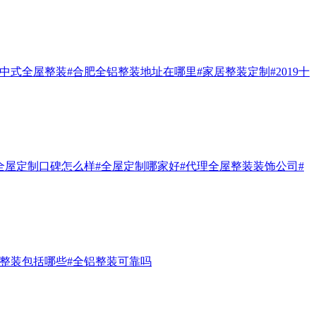
#中式全屋整装
#合肥全铝整装地址在哪里
#家居整装定制
#2019十
全屋定制口碑怎么样
#全屋定制哪家好
#代理全屋整装装饰公司
#
案整装包括哪些
#全铝整装可靠吗