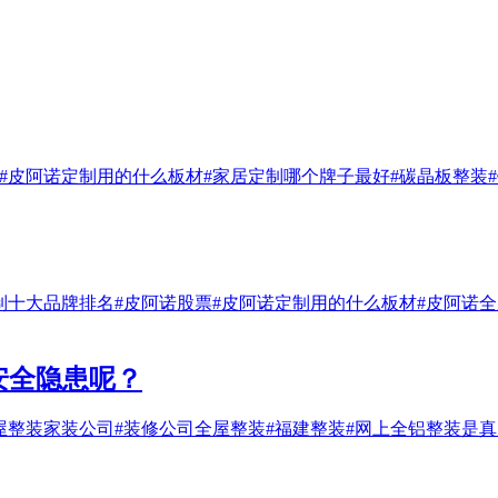
#皮阿诺定制用的什么板材
#家居定制哪个牌子最好
#碳晶板整装
制十大品牌排名
#皮阿诺股票
#皮阿诺定制用的什么板材
#皮阿诺
安全隐患呢？
屋整装家装公司
#装修公司全屋整装
#福建整装
#网上全铝整装是