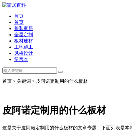
首页
首页
整装家居
全屋定制
板材建材
工地施工
风格设计
留言本
首页 > 关键词 > 皮阿诺定制用的什么板材
皮阿诺定制用的什么板材
这是关于皮阿诺定制用的什么板材的文章专题，下面列表是本