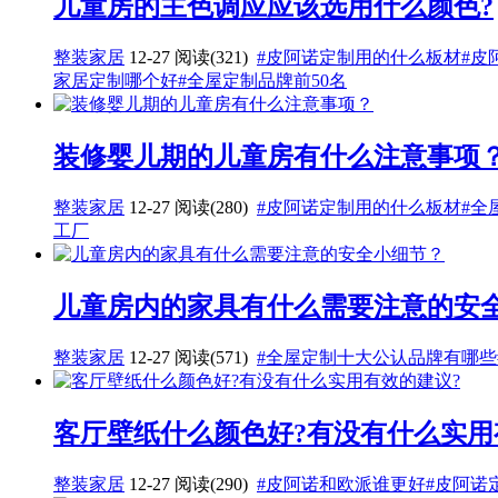
儿童房的主色调应应该选用什么颜色?
整装家居
12-27
阅读(321)
#皮阿诺定制用的什么板材
#皮
家居定制哪个好
#全屋定制品牌前50名
装修婴儿期的儿童房有什么注意事项
整装家居
12-27
阅读(280)
#皮阿诺定制用的什么板材
#全
工厂
儿童房内的家具有什么需要注意的安
整装家居
12-27
阅读(571)
#全屋定制十大公认品牌有哪些
客厅壁纸什么颜色好?有没有什么实用
整装家居
12-27
阅读(290)
#皮阿诺和欧派谁更好
#皮阿诺