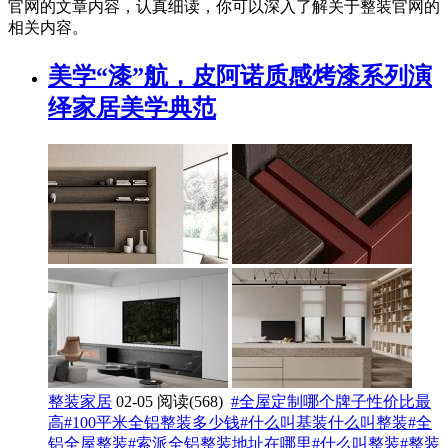
官网的文章内容，认真细读，你可以深入了解关于整装官网的
相关内容。
美学“漆”航，皮阿诺质感烤漆系列演
绎家居美学典范
整装家居
02-05
阅读(568)
#全屋定制哪个牌子性价比最
高
#100平米全铝整装多少钱
#什么叫基装什么叫整装
#全
铝全屋整装
#索派全铝整装地址在哪里
#什么叫整装
#整装