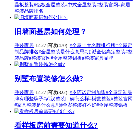
晶板整装
#铝板全屋整装
#中式全屋整装
#整装官网
#家居
整装品牌排名
旧墙面基层如何处理？
整装家居
12-27
阅读(470)
#全屋十大名牌排行榜
#全屋定
制品牌排名
#全屋整装是什么意思
#顶派全铝高定整装
#整
装品牌
#整装官网
#全屋整装铝板
#整装家具品牌
别墅布置装修怎么做?
整装家居
12-27
阅读(322)
#皮阿诺定制加盟
#全屋定制品
牌有哪些牌子
#武汉整装口碑怎么样
#模数整装
#整装官网
#家具整装是什么意思
#全案整装好不好
#全屋整装铝板
看样板房前需要知道什么?