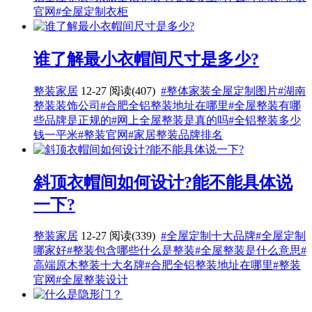
官网
#全屋定制衣柜
谁了解最小衣帽间尺寸是多少?
整装家居
12-27
阅读(407)
#整体家装全屋定制图片
#湖南
整装装饰公司
#合肥全铝整装地址在哪里
#全屋整装有哪
些品牌是正规的
#网上全屋整装是真的吗
#全铝整装多少
钱一平米
#整装官网
#家居整装品牌排名
斜顶衣帽间如何设计?能不能具体说
一下?
整装家居
12-27
阅读(339)
#全屋定制十大品牌
#全屋定制
哪家好
#整装包含哪些什么是整装
#全屋整装是什么意思
#
高端原木整装十大名牌
#合肥全铝整装地址在哪里
#整装
官网
#全屋整装设计