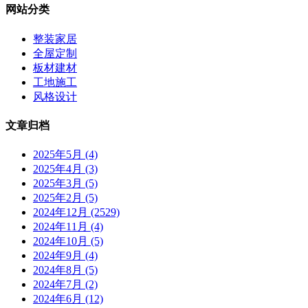
网站分类
整装家居
全屋定制
板材建材
工地施工
风格设计
文章归档
2025年5月 (4)
2025年4月 (3)
2025年3月 (5)
2025年2月 (5)
2024年12月 (2529)
2024年11月 (4)
2024年10月 (5)
2024年9月 (4)
2024年8月 (5)
2024年7月 (2)
2024年6月 (12)