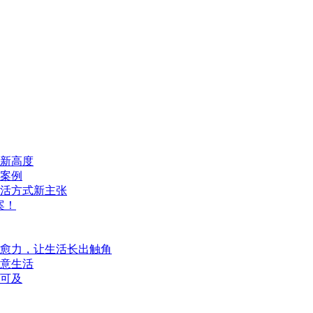
新高度
案例
活方式新主张
案！
愈力，让生活长出触角
诗意生活
手可及