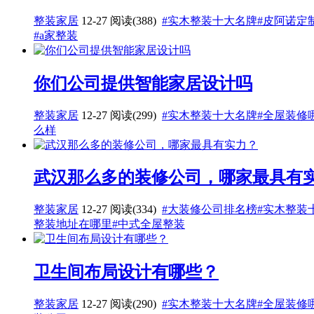
整装家居
12-27
阅读(388)
#实木整装十大名牌
#皮阿诺定
#a家整装
你们公司提供智能家居设计吗
整装家居
12-27
阅读(299)
#实木整装十大名牌
#全屋装修
么样
武汉那么多的装修公司，哪家最具有
整装家居
12-27
阅读(334)
#大装修公司排名榜
#实木整装
整装地址在哪里
#中式全屋整装
卫生间布局设计有哪些？
整装家居
12-27
阅读(290)
#实木整装十大名牌
#全屋装修