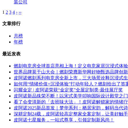
装公司
1
2
3
4
›
››
文章排行
月榜
年榜
最近发表
燃刻电竞房全球首店亮相上海！定义电竞家居沉浸式体验
世界品牌莫干山大会｜燃刻荣膺新华网好物甄选品牌创新
皮阿诺燃刻系列电竞房全新上市，三大场景诠释沉浸式生
如何用“情绪价值+沉浸体验”打动年轻人？燃刻给出了答
闪耀金定 | 皮阿诺荣获“金定奖”全屋定制类·最佳展厅奖
皮阿诺新品殊荣不断！以宋式美学叩响国际设计殿堂之门
看了会变清新的「去班味大法」！皮阿诺解锁家的情绪疗
皮阿诺2025新品首发｜梦华系列：栖居宋韵，解码当代
深耕定制24载，皮阿诺轻高定整家全案定制，让美好触
皮阿诺七星服务，一站式尊享，引领定制新风尚！