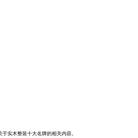
关于实木整装十大名牌的相关内容。