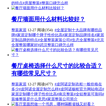
的特点
#房屋整装
#整装口碑怎么样
餐厅墙面用什么材料比较好？
整装家居
12-27
阅读(354)
#全屋定制十大品牌有哪些品
牌
#家居定制哪个牌子性价比高
#家居定制品牌排名
#家居
定制品牌的特点
#全屋整装家装公司
#生态全屋整装
#北京
全屋整装哪家好
#武汉整装口碑怎么样
餐厅桌椅选择什么尺寸的比较合适？
有哪些常见尺寸？
整装家居
12-27
阅读(477)
#皮阿诺定制衣柜一般价格在
多少
#皮阿诺全屋定制怎么样
#皮阿诺橱柜官方网站电话
#
家居定制哪个牌子性价比高
#南京整装
#全铝整装可靠吗
#
装修整装是什么意思
#家居整装公司简介