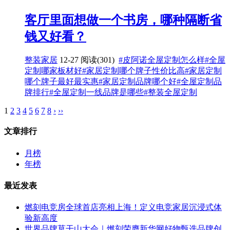
客厅里面想做一个书房，哪种隔断省
钱又好看？
整装家居
12-27
阅读(301)
#皮阿诺全屋定制怎么样
#全屋
定制哪家板材好
#家居定制哪个牌子性价比高
#家居定制
哪个牌子最好最实惠
#家居定制品牌哪个好
#全屋定制品
牌排行
#全屋定制一线品牌是哪些
#整装全屋定制
1
2
3
4
5
6
7
8
›
››
文章排行
月榜
年榜
最近发表
燃刻电竞房全球首店亮相上海！定义电竞家居沉浸式体
验新高度
世界品牌莫干山大会｜燃刻荣膺新华网好物甄选品牌创