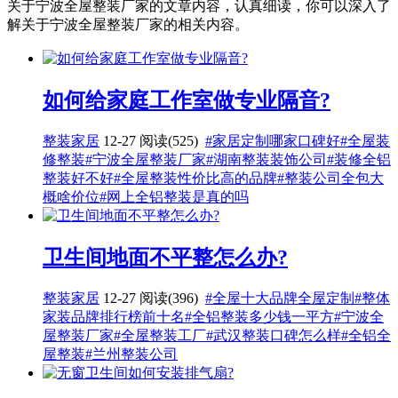
关于宁波全屋整装厂家的文章内容，认真细读，你可以深入了
解关于宁波全屋整装厂家的相关内容。
如何给家庭工作室做专业隔音?
整装家居
12-27
阅读(525)
#家居定制哪家口碑好
#全屋装
修整装
#宁波全屋整装厂家
#湖南整装装饰公司
#装修全铝
整装好不好
#全屋整装性价比高的品牌
#整装公司全包大
概啥价位
#网上全铝整装是真的吗
卫生间地面不平整怎么办?
整装家居
12-27
阅读(396)
#全屋十大品牌全屋定制
#整体
家装品牌排行榜前十名
#全铝整装多少钱一平方
#宁波全
屋整装厂家
#全屋整装工厂
#武汉整装口碑怎么样
#全铝全
屋整装
#兰州整装公司