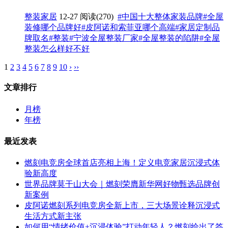
整装家居
12-27
阅读(270)
#中国十大整体家装品牌
#全屋
装修哪个品牌好
#皮阿诺和索菲亚哪个高端
#家居定制品
牌取名
#整装
#宁波全屋整装厂家
#全屋整装的陷阱
#全屋
整装怎么样好不好
1
2
3
4
5
6
7
8
9
10
›
››
文章排行
月榜
年榜
最近发表
燃刻电竞房全球首店亮相上海！定义电竞家居沉浸式体
验新高度
世界品牌莫干山大会｜燃刻荣膺新华网好物甄选品牌创
新案例
皮阿诺燃刻系列电竞房全新上市，三大场景诠释沉浸式
生活方式新主张
如何用“情绪价值+沉浸体验”打动年轻人？燃刻给出了答