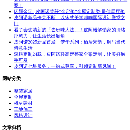
案！
闪耀金定 | 皮阿诺荣获“金定奖”全屋定制类·最佳展厅奖
皮阿诺新品殊荣不断！以宋式美学叩响国际设计殿堂之
门
看了会变清新的「去班味大法」！皮阿诺解锁家的情绪
疗愈力，让生活长出触角
皮阿诺2025新品首发｜梦华系列：栖居宋韵，解码当代
诗意生活
深耕定制24载，皮阿诺轻高定整家全案定制，让美好触
手可及
皮阿诺七星服务，一站式尊享，引领定制新风尚！
网站分类
整装家居
全屋定制
板材建材
工地施工
风格设计
文章归档